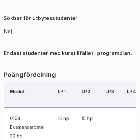
Sökbar för utbytesstudenter
Nej
Endast studenter med kurstillfället i programplan.
Poängfördelning
Modul
LP1
LP2
LP3
LP4
0108
15 hp
15 hp
Examensarbete
30 hp