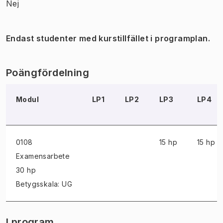
Nej
Endast studenter med kurstillfället i programplan.
Poängfördelning
Modul
LP1
LP2
LP3
LP4
0108
15 hp
15 hp
Examensarbete
30 hp
Betygsskala: UG
I program