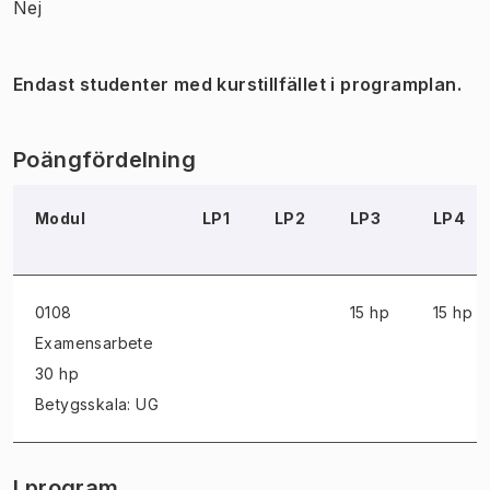
Nej
Endast studenter med kurstillfället i programplan.
Poängfördelning
Modul
LP1
LP2
LP3
LP4
0108
15 hp
15 hp
Examensarbete
30 hp
Betygsskala: UG
I program