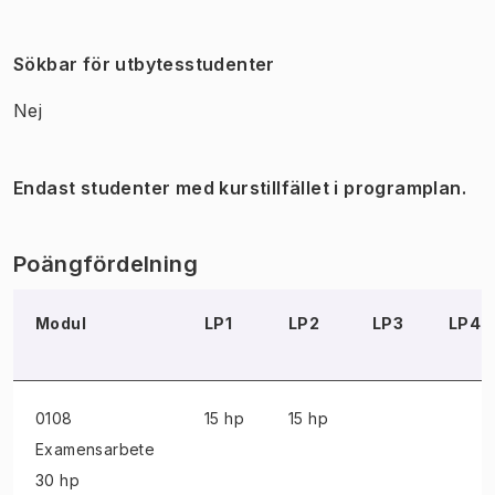
Sökbar för utbytesstudenter
Nej
Endast studenter med kurstillfället i programplan.
Poängfördelning
Modul
LP1
LP2
LP3
LP4
0108
15 hp
15 hp
Examensarbete
30 hp