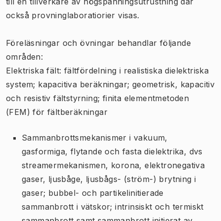
till en tillverkare av högspänningsutrustning där
också provninglaboratiorier visas.
Föreläsningar och övningar behandlar följande
områden:
Elektriska fält: fältfördelning i realistiska dielektriska
system; kapacitiva beräkningar; geometrisk, kapacitiv
och resistiv fältstyrning; finita elementmetoden
(FEM) för fältberäkningar
Sammanbrottsmekanismer i vakuum,
gasformiga, flytande och fasta dielektrika, dvs
streamermekanismen, korona, elektronegativa
gaser, ljusbåge, ljusbågs- (ström-) brytning i
gaser; bubbel- och partikelinitierade
sammanbrott i vätskor; intrinsiskt och termiskt
sammanbrott samt sammanbrott initierat av