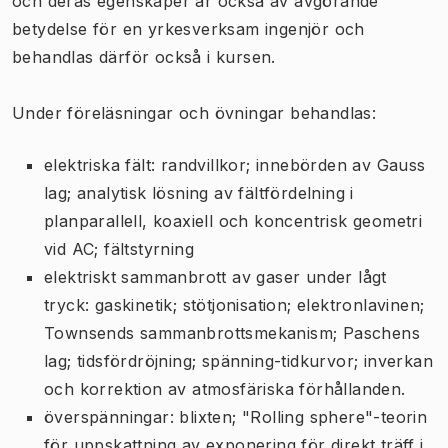
och deras egenskaper är också av avgörande
betydelse för en yrkesverksam ingenjör och
behandlas därför också i kursen.
Under föreläsningar och övningar behandlas:
elektriska fält: randvillkor; innebörden av Gauss
lag; analytisk lösning av fältfördelning i
planparallell, koaxiell och koncentrisk geometri
vid AC; fältstyrning
elektriskt sammanbrott av gaser under lågt
tryck: gaskinetik; stötjonisation; elektronlavinen;
Townsends sammanbrottsmekanism; Paschens
lag; tidsfördröjning; spänning-tidkurvor; inverkan
och korrektion av atmosfäriska förhållanden.
överspänningar: blixten; "Rolling sphere"-teorin
för uppskattning av exponering för direkt träff i