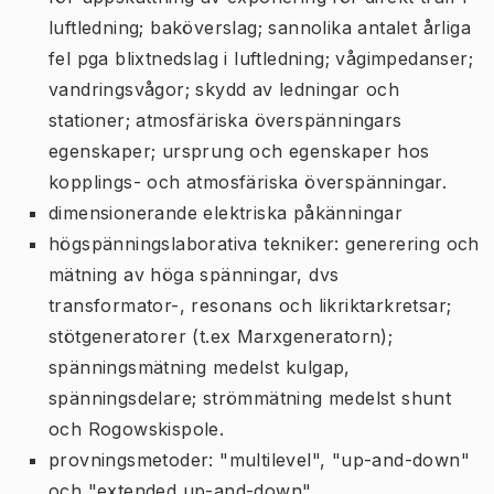
luftledning; baköverslag; sannolika antalet årliga
fel pga blixtnedslag i luftledning; vågimpedanser;
vandringsvågor; skydd av ledningar och
stationer; atmosfäriska överspänningars
egenskaper; ursprung och egenskaper hos
kopplings- och atmosfäriska överspänningar.
dimensionerande elektriska påkänningar
högspänningslaborativa tekniker: generering och
mätning av höga spänningar, dvs
transformator-, resonans och likriktarkretsar;
stötgeneratorer (t.ex Marxgeneratorn);
spänningsmätning medelst kulgap,
spänningsdelare; strömmätning medelst shunt
och Rogowskispole.
provningsmetoder: "multilevel", "up-and-down"
och "extended up-and-down".