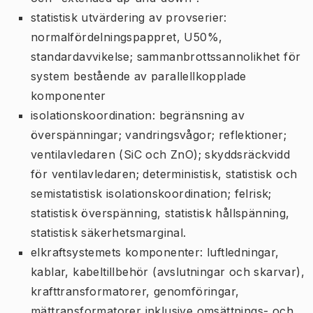
statistisk utvärdering av provserier:
normalfördelningspappret, U50%,
standardavvikelse; sammanbrottssannolikhet för
system bestående av parallellkopplade
komponenter
isolationskoordination: begränsning av
överspänningar; vandringsvågor; reflektioner;
ventilavledaren (SiC och ZnO); skyddsräckvidd
för ventilavledaren; deterministisk, statistisk och
semistatistisk isolationskoordination; felrisk;
statistisk överspänning, statistisk hållspänning,
statistisk säkerhetsmarginal.
elkraftsystemets komponenter: luftledningar,
kablar, kabeltillbehör (avslutningar och skarvar),
krafttransformatorer, genomföringar,
mättransformatorer inklusive omsättnings- och