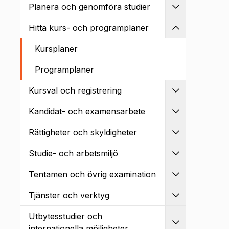
Planera och genomföra studier
Utvidga
Hitta kurs- och programplaner
Kollapsa
Kursplaner
Programplaner
Kursval och registrering
Utvidga
Kandidat- och examensarbete
Utvidga
Rättigheter och skyldigheter
Utvidga
Studie- och arbetsmiljö
Utvidga
Tentamen och övrig examination
Utvidga
Tjänster och verktyg
Utvidga
Utbytesstudier och
Utvidga
internationella möjligheter