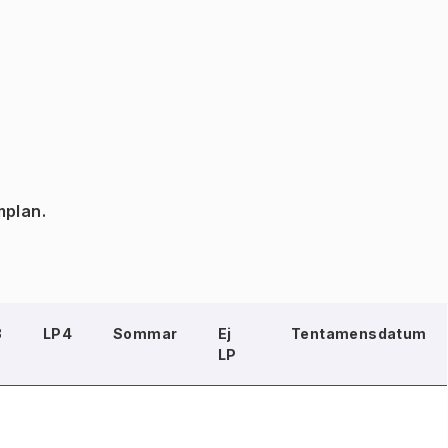
mplan.
3
LP4
Sommar
Ej
Tentamensdatum
LP