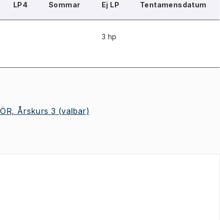
LP4
Sommar
Ej LP
Tentamensdatum
3 hp
R, Årskurs 3
(valbar)