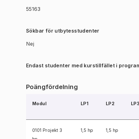
55163
Sökbar för utbytesstudenter
Nej
Endast studenter med kurstillfället i progra
Poängfördelning
Modul
LP1
LP2
LP
0101 Projekt
3
1,5 hp
1,5 hp
hp