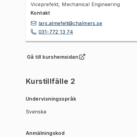
Viceprefekt
,
Mechanical Engineering
Kontakt
lars.almefelt@chalmers.se
031-772 13 74
Gå till kurshemsidan
(
Öppnas i ny flik
)
Kurstillfälle 2
Undervisningsspråk
Svenska
Anmälningskod