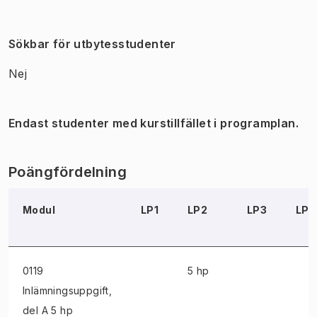
Sökbar för utbytesstudenter
Nej
Endast studenter med kurstillfället i programplan.
Poängfördelning
Modul
LP1
LP2
LP3
LP4
0119
5 hp
Inlämningsuppgift
,
del A 5 hp