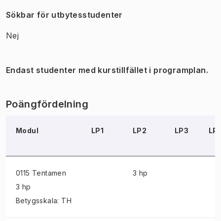
Sökbar för utbytesstudenter
Nej
Endast studenter med kurstillfället i programplan.
Poängfördelning
Modul
LP1
LP2
LP3
LP
0115 Tentamen
3 hp
3 hp
Betygsskala: TH