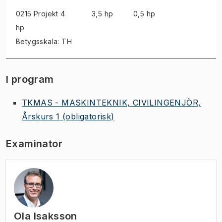
0215 Projekt
4
3,5 hp
0,5 hp
hp
Betygsskala: TH
I program
TKMAS - MASKINTEKNIK, CIVILINGENJÖR,
Årskurs 1
(obligatorisk)
Examinator
Ola Isaksson