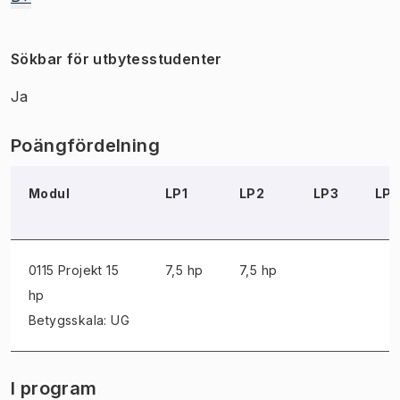
Sökbar för utbytesstudenter
Ja
Poängfördelning
Modul
LP1
LP2
LP3
LP
0115 Projekt
15
7,5 hp
7,5 hp
hp
Betygsskala: UG
I program