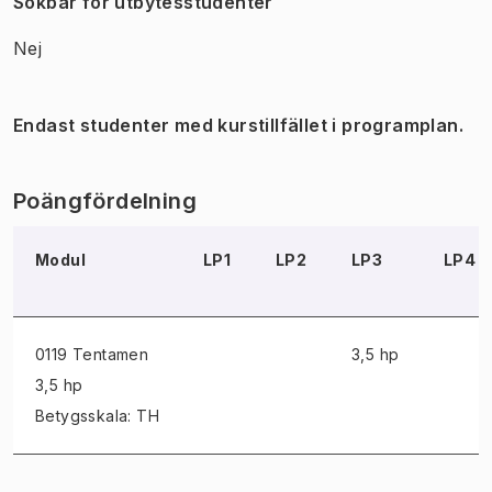
Sökbar för utbytesstudenter
Nej
Endast studenter med kurstillfället i programplan.
Poängfördelning
Modul
LP1
LP2
LP3
LP4
0119 Tentamen
3,5 hp
3,5 hp
Betygsskala: TH