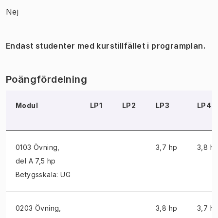
Nej
Endast studenter med kurstillfället i programplan.
Poängfördelning
Modul
LP1
LP2
LP3
LP4
0103 Övning
,
3,7 hp
3,8 h
del A 7,5 hp
Betygsskala: UG
0203 Övning
,
3,8 hp
3,7 h