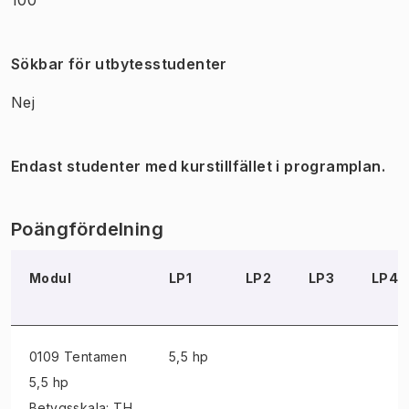
Sökbar för utbytesstudenter
Nej
Endast studenter med kurstillfället i programplan.
Poängfördelning
Modul
LP1
LP2
LP3
LP4
0109 Tentamen
5,5 hp
5,5 hp
Betygsskala: TH