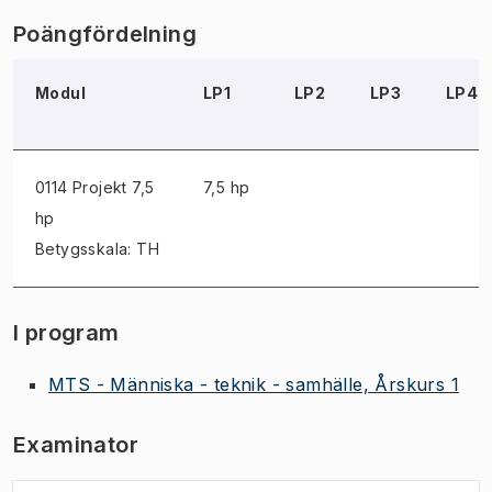
Poängfördelning
Modul
LP1
LP2
LP3
LP4
0114 Projekt
7,5
7,5 hp
hp
Betygsskala: TH
I program
MTS - Människa - teknik - samhälle, Årskurs 1
Examinator