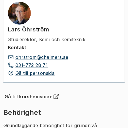
Lars Öhrström
Studierektor
,
Kemi och kemiteknik
Kontakt
ohrstrom@chalmers.se
031-772 28 71
Gå till personsida
Gå till kurshemsidan
(
Öppnas i ny flik
)
Behörighet
Grundläggande behörighet för grundnivå