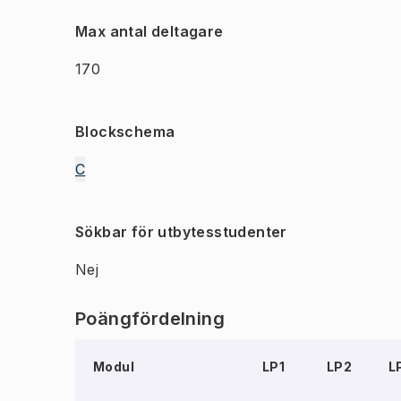
Max antal deltagare
170
Blockschema
C
Sökbar för utbytesstudenter
Nej
Poängfördelning
Modul
LP1
LP2
L