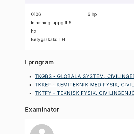
0106
6 hp
Inlämningsuppgift
6
hp
Betygsskala: TH
I program
TKGBS - GLOBALA SYSTEM, CIVILINGEN
TKKEF - KEMITEKNIK MED FYSIK, CIVIL
TKTFY - TEKNISK FYSIK, CIVILINGENJÖ
Examinator