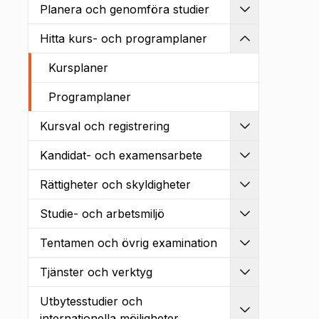
Planera och genomföra studier
Utvidga
Hitta kurs- och programplaner
Kollapsa
Kursplaner
Programplaner
Kursval och registrering
Utvidga
Kandidat- och examensarbete
Utvidga
Rättigheter och skyldigheter
Utvidga
Studie- och arbetsmiljö
Utvidga
Tentamen och övrig examination
Utvidga
Tjänster och verktyg
Utvidga
Utbytesstudier och
Utvidga
internationella möjligheter