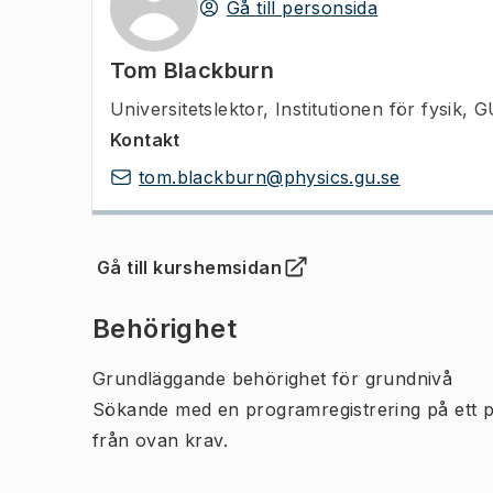
Gå till personsida
Tom Blackburn
Universitetslektor
,
Institutionen för fysik, 
Kontakt
tom.blackburn@physics.gu.se
Gå till kurshemsidan
(
Öppnas i ny flik
)
Behörighet
Grundläggande behörighet för grundnivå
Sökande med en programregistrering på ett 
från ovan krav.