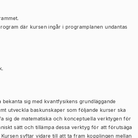
rammet.
program där kursen ingår i programplanen undantas
k.
ska bekanta sig med kvantfysikens grundläggande
amt utveckla baskunskaper som följande kurser ska
a sig de matematiska och konceptuella verktygen för
aniskt sätt och tillämpa dessa verktyg för att förutsäga
ursen syftar vidare till att ta fram kopplingen mellan