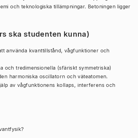
emi och teknologiska tillämpningar. Betoningen ligger
urs ska studenten kunna)
t använda kvanttillstånd, vågfunktioner och
la och tredimensionella (sfäriskt symmetriska)
", den harmoniska oscillatorn och väteatomen.
lp av vågfunktionens kollaps, interferens och
vantfysik?