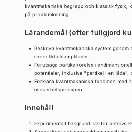
kvantmekaniska begrepp och klassisk fysik, k
på problemlösning.
Lärandemål (efter fullgjord k
Beskriva kvantmekaniska system genom at
sannolikhetsamplituder.
Förutsäga partikelrörelse i endimensionel
potentialer, inklusive "partikel i en låda
Förklara kvantmekaniska fenomen med hjä
osäkerhetsprincipen.
Innehåll
Experimentell bakgrund: varför behövs k
Sannolikhet och sannolikhetsamplituder