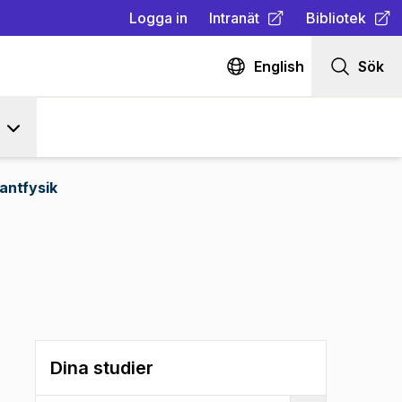
Logga in
Intranät
Bibliotek
(
Öppnas i ny flik
(
Öppnas i ny fl
)
English
Sök
antfysik
Dina studier