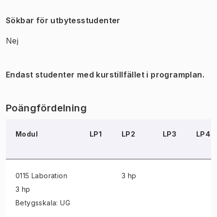
Sökbar för utbytesstudenter
Nej
Endast studenter med kurstillfället i programplan.
Poängfördelning
Modul
LP1
LP2
LP3
LP4
0115 Laboration
3 hp
3 hp
Betygsskala: UG