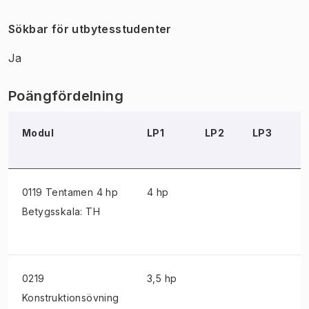
Sökbar för utbytesstudenter
Ja
Poängfördelning
Modul
LP1
LP2
LP3
L
0119 Tentamen
4 hp
4 hp
Betygsskala: TH
0219
3,5 hp
Konstruktionsövning