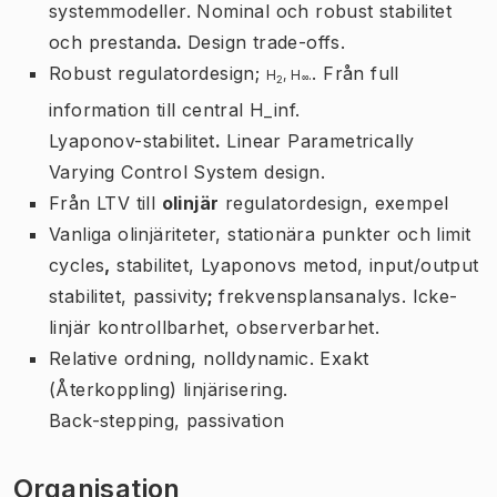
systemmodeller. Nominal och robust stabilitet
och prestanda
.
Design trade-offs.
Robust regulatordesign;
. Från full
H
,
H
.
∞
2
information till central H_inf.
Lyaponov-stabilitet
.
Linear Parametrically
Varying Control System design.
Från LTV till
olinjär
regulatordesign, exempel
Vanliga olinjäriteter, stationära punkter och
limit
cycles
,
stabilitet, Lyaponovs metod, input/output
stabilitet,
passivity
;
frekvensplansanalys. Icke-
linjär kontrollbarhet, observerbarhet.
Relative ordning, nolldynamic. Exakt
(Återkoppling) linjärisering.
Back-stepping, passivation
Organisation