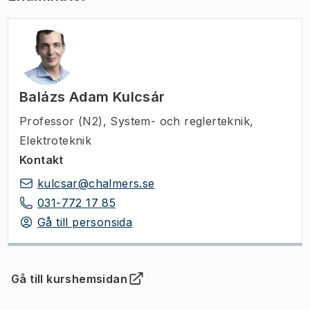
Balázs Adam Kulcsár
Professor (N2)
,
System- och reglerteknik,
Elektroteknik
Kontakt
kulcsar@chalmers.se
031-772 17 85
Gå till personsida
Gå till kurshemsidan
(
Öppnas i ny flik
)