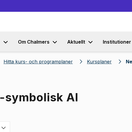
Gå till innehållet
s
Om Chalmers
Aktuellt
Institutioner
Hitta kurs- och programplaner
Kursplaner
Ne
o-symbolisk AI