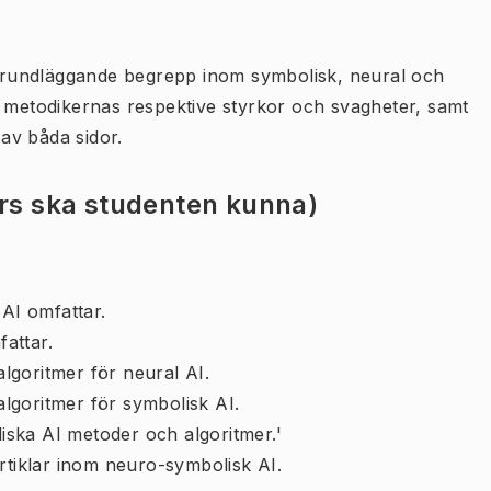
l grundläggande begrepp inom symbolisk, neural och
a metodikernas respektive styrkor och svagheter, samt
av båda sidor.
urs ska studenten kunna)
 AI omfattar.
attar.
lgoritmer för neural AI.
lgoritmer för symbolisk AI.
ska AI metoder och algoritmer.'
rtiklar inom neuro-symbolisk AI.