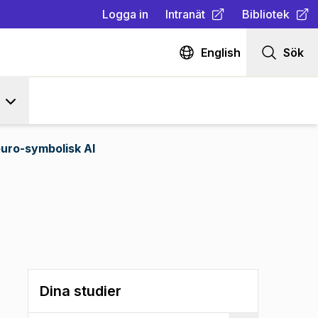
Logga in
Intranät
Bibliotek
(
Öppnas i ny flik
(
Öppnas i ny fl
)
English
Sök
uro-symbolisk AI
Dina studier