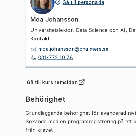
Gå till personsida
Moa Johansson
Universitetslektor
,
Data Science och AI, Da
Kontakt
moa.johansson@chalmers.se
031-772 10 78
Gå till kurshemsidan
(
Öppnas i ny flik
)
Behörighet
Grundläggande behörighet för avancerad niv
Sökande med en programregistrering på ett 
från kravet