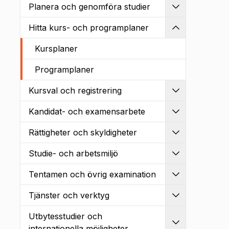
Planera och genomföra studier
Utvidga
Hitta kurs- och programplaner
Kollapsa
Kursplaner
Programplaner
Kursval och registrering
Utvidga
Kandidat- och examensarbete
Utvidga
Rättigheter och skyldigheter
Utvidga
Studie- och arbetsmiljö
Utvidga
Tentamen och övrig examination
Utvidga
Tjänster och verktyg
Utvidga
Utbytesstudier och
Utvidga
internationella möjligheter