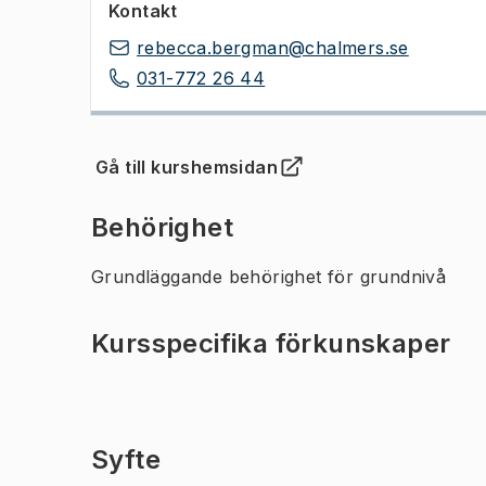
Kontakt
rebecca.bergman@chalmers.se
031-772 26 44
Gå till kurshemsidan
(
Öppnas i ny flik
)
Behörighet
Grundläggande behörighet för grundnivå
Kursspecifika förkunskaper
Syfte