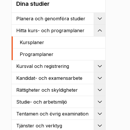
Dina studier
Planera och genomföra studier
Utvidga
Hitta kurs- och programplaner
Kollapsa
Kursplaner
Programplaner
Kursval och registrering
Utvidga
Kandidat- och examensarbete
Utvidga
Rättigheter och skyldigheter
Utvidga
Studie- och arbetsmiljö
Utvidga
Tentamen och övrig examination
Utvidga
Tjänster och verktyg
Utvidga