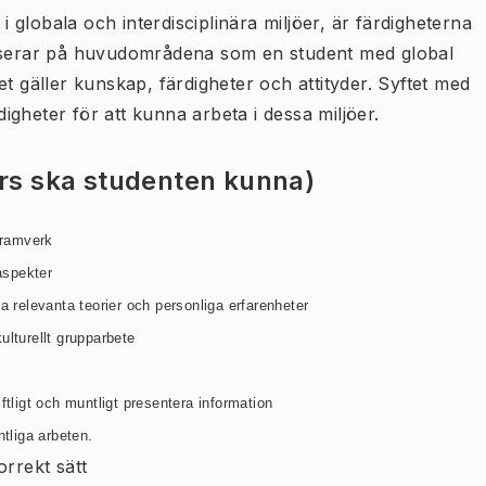
globala och interdisciplinära miljöer, är färdigheterna
kuserar på huvudområdena som en student med global
gäller kunskap, färdigheter och attityder. Syftet med
gheter för att kunna arbeta i dessa miljöer.
urs ska studenten kunna)
 ramverk
 aspekter
a relevanta teorier och personliga erfarenheter
ulturellt grupparbete
ligt och muntligt presentera information
ntliga arbeten.
rrekt sätt