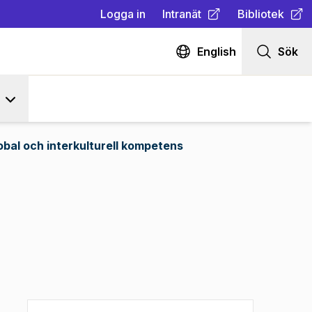
Logga in
Intranät
Bibliotek
(
Öppnas i ny flik
(
Öppnas i ny fl
)
English
Sök
obal och interkulturell kompetens