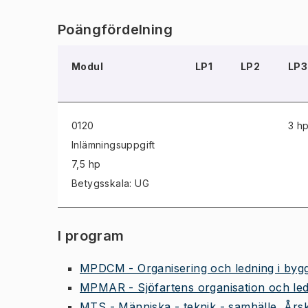
Poängfördelning
Modul
LP1
LP2
LP3
0120
3 h
Inlämningsuppgift
7,5 hp
Betygsskala: UG
I program
MPDCM - Organisering och ledning i bygg
MPMAR - Sjöfartens organisation och led
MTS - Människa - teknik - samhälle, Års