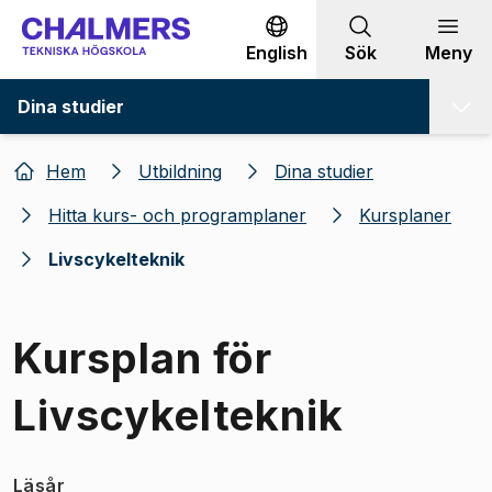
Gå till innehållet
English
Sök
Meny
Dina studier
Hem
Utbildning
Dina studier
Hitta kurs- och programplaner
Kursplaner
Livscykelteknik
Kursplan för
Livscykelteknik
Läsår