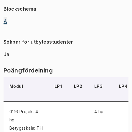
Blockschema
A
Sökbar för utbytesstudenter
Ja
Poängfördelning
Modul
LP1
LP2
LP3
LP4
0116 Projekt
4
4 hp
hp
Betygsskala: TH