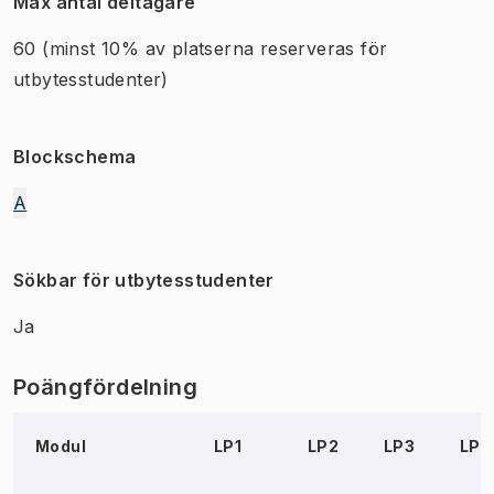
Max antal deltagare
60
(minst 10% av platserna reserveras för
utbytesstudenter)
Blockschema
A
Sökbar för utbytesstudenter
Ja
Poängfördelning
Modul
LP1
LP2
LP3
LP4