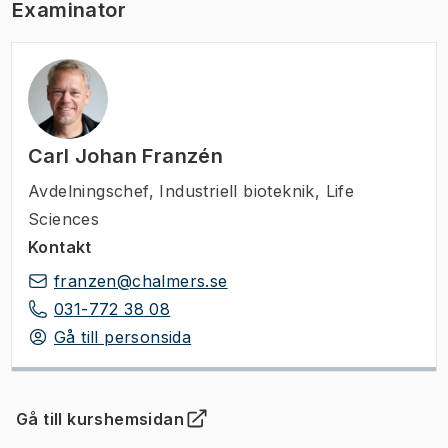
Examinator
Carl Johan Franzén
Avdelningschef
,
Industriell bioteknik, Life
Sciences
Kontakt
franzen@chalmers.se
031-772 38 08
Gå till personsida
Gå till kurshemsidan
(
Öppnas i ny flik
)