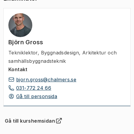
Björn Gross
Tekniklektor
,
Byggnadsdesign, Arkitektur och
samhällsbyggnadsteknik
Kontakt
bjorn.gross@chalmers.se
031-772 24 66
Gå till personsida
Gå till kurshemsidan
(
Öppnas i ny flik
)