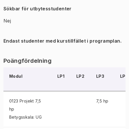
Sökbar för utbytesstudenter
Nej
Endast studenter med kurstillfället i programplan.
Poängfördelning
Modul
LP1
LP2
LP3
LP4
0123 Projekt
7,5
7,5 hp
hp
Betygsskala: UG