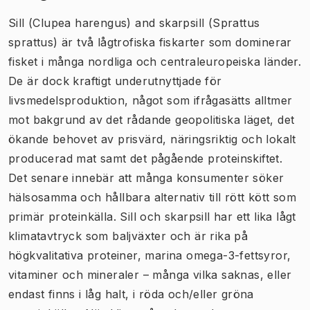
Sill (
Clupea harengus
) and skarpsill (
Sprattus
sprattus
) är två lågtrofiska fiskarter som dominerar
fisket i många nordliga och centraleuropeiska länder.
De är dock kraftigt underutnyttjade för
livsmedelsproduktion, något som ifrågasätts alltmer
mot bakgrund av det rådande geopolitiska läget, det
ökande behovet av prisvärd, näringsriktig och lokalt
producerad mat samt det pågående proteinskiftet.
Det senare innebär att många konsumenter söker
hälsosamma och hållbara alternativ till rött kött som
primär proteinkälla. Sill och skarpsill har ett lika lågt
klimatavtryck som baljväxter och är rika på
högkvalitativa proteiner, marina omega-3-fettsyror,
vitaminer och mineraler – många vilka saknas, eller
endast finns i låg halt, i röda och/eller gröna