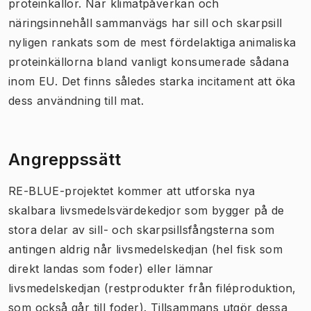
proteinkällor. När klimatpåverkan och
näringsinnehåll sammanvägs har sill och skarpsill
nyligen rankats som de mest fördelaktiga animaliska
proteinkällorna bland vanligt konsumerade sådana
inom EU. Det finns således starka incitament att öka
dess användning till mat.
Angreppssätt
RE-BLUE-projektet kommer att utforska nya
skalbara livsmedelsvärdekedjor som bygger på de
stora delar av sill- och skarpsillsfångsterna som
antingen aldrig når livsmedelskedjan (hel fisk som
direkt landas som foder) eller lämnar
livsmedelskedjan (restprodukter från filéproduktion,
som också går till foder). Tillsammans utgör dessa