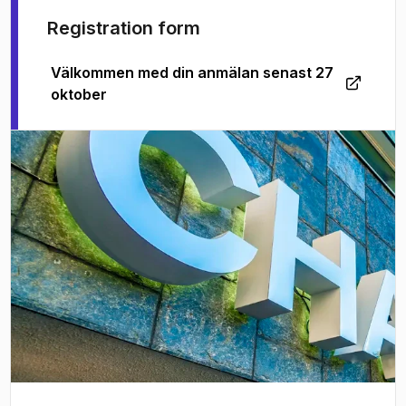
Registration form
Välkommen med din anmälan senast 27
(
Öppnas i ny flik
)
oktober