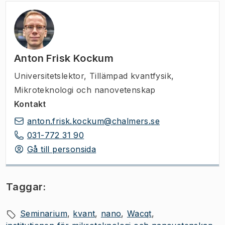
Anton Frisk Kockum
Universitetslektor
,
Tillämpad kvantfysik,
Mikroteknologi och nanovetenskap
Kontakt
anton.frisk.kockum@chalmers.se
031-772 31 90
Gå till personsida
Taggar:
Seminarium
kvant
nano
Wacqt