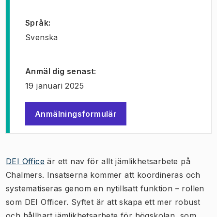
Språk
:
Svenska
Anmäl dig senast
:
19 januari 2025
Anmälningsformulär
(
Öppnas i ny flik
)
DEI Office
är ett nav för allt jämlikhetsarbete på
Chalmers. Insatserna kommer att koordineras och
systematiseras genom en nytillsatt funktion – rollen
som DEI Officer. Syftet är att skapa ett mer robust
och hållbart jämlikhetsarbete för högskolan, som