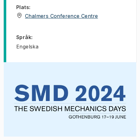
Plats
:
(
Öppnas i ny flik
Chalmers Conference Centre
Språk
:
Engelska