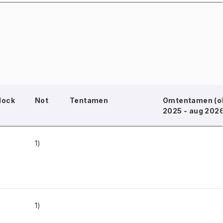
lock
Not
Tentamen
Omtentamen (o
2025 - aug 202
1)
1)