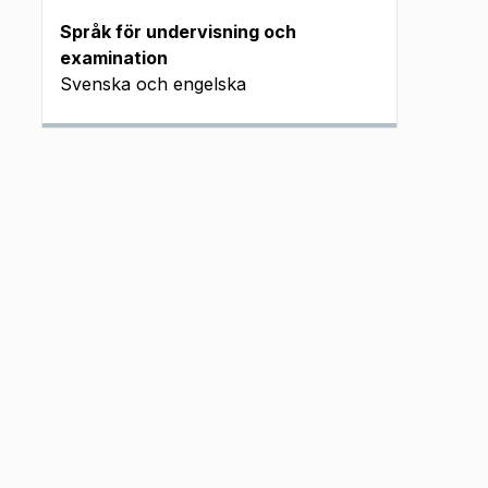
Språk för undervisning och
examination
Svenska och engelska
 fm J INSP
 fm J INSP