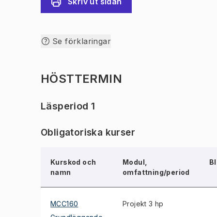
Skriv ut sidan
Se förklaringar
HÖSTTERMIN
Läsperiod 1
Obligatoriska kurser
Kurskod och
Modul,
B
namn
omfattning/period
MCC160
Projekt 3 hp