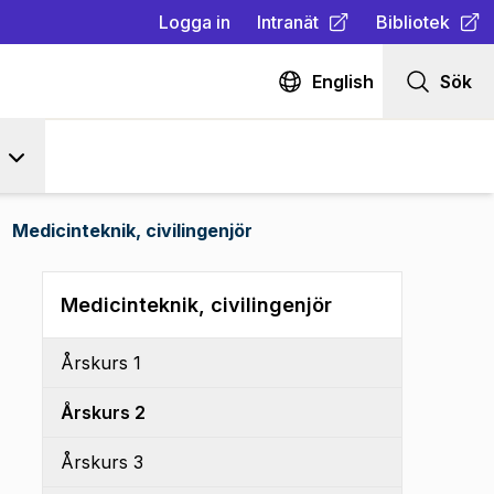
Logga in
Intranät
Bibliotek
(
Öppnas i ny flik
(
Öppnas i ny fl
)
English
Sök
Medicinteknik, civilingenjör
Medicinteknik, civilingenjör
Årskurs 1
Årskurs 2
Årskurs 3