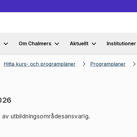
Gå till innehållet
s
Om Chalmers
Aktuellt
Institutioner
Hitta kurs- och programplaner
Programplaner
026
 av utbildningsområdesansvarig.