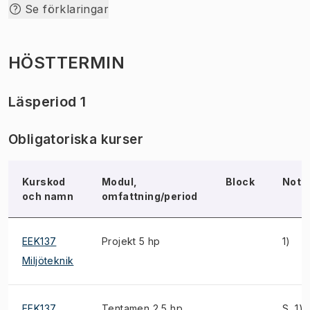
Se förklaringar
HÖSTTERMIN
Läsperiod 1
Obligatoriska kurser
Kurskod
Modul,
Block
Not
och namn
omfattning/period
EEK137
Projekt 5 hp
1)
Miljöteknik
EEK137
Tentamen 2,5 hp
S, 1)