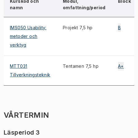
Kurskod och
Modul,
Block
namn
omfattning/period
IMS050 Usability:
Projekt 7,5 hp
B
metoder och
verktyg
MTT031
Tentamen 7,5 hp
A+
Tillverkningsteknik
VÅRTERMIN
Läsperiod 3