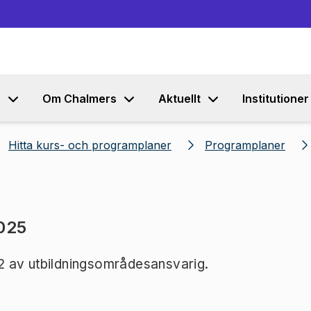
Gå till innehållet
s
Om Chalmers
Aktuellt
Institutioner
Hitta kurs- och programplaner
Programplaner
025
2 av utbildningsområdesansvarig.