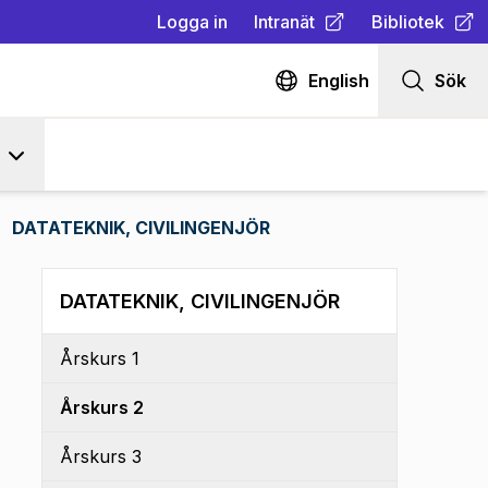
Logga in
Intranät
Bibliotek
(
Öppnas i ny flik
(
Öppnas i ny fl
)
English
Sök
DATATEKNIK, CIVILINGENJÖR
DATATEKNIK, CIVILINGENJÖR
Årskurs 1
Årskurs 2
Årskurs 3