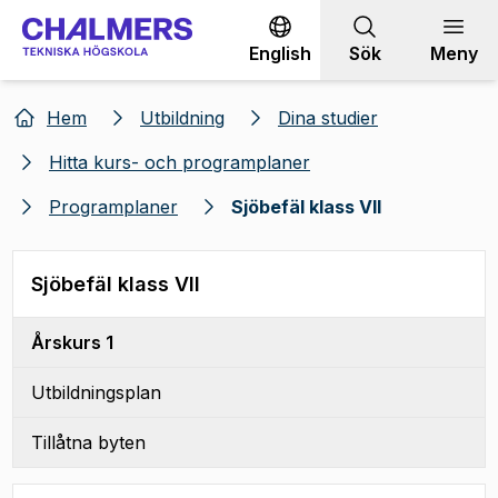
Gå till innehållet
English
Sök
Meny
Hem
Utbildning
Dina studier
Hitta kurs- och programplaner
Programplaner
Sjöbefäl klass VII
Sjöbefäl klass VII
Årskurs 1
Utbildningsplan
Tillåtna byten