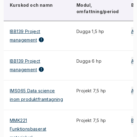
Kurskod och namn
Modul,
Bl
omfattning/period
IBB139 Project
Dugga 1,5 hp
A
management
IBB139 Project
Dugga 6 hp
A
management
IMS065 Data science
Projekt 7,5 hp
A
inom produktframtagning
MMK221
Projekt 7,5 hp
B
Funktionsbaserat