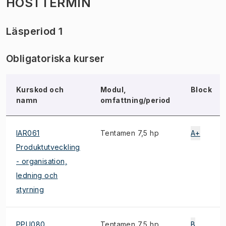
HÖSTTERMIN
Läsperiod 1
Obligatoriska kurser
Kurskod och
Modul,
Block
namn
omfattning/period
IAR061
Tentamen 7,5 hp
A+
Produktutveckling
- organisation,
ledning och
styrning
PPU080
Tentamen 7,5 hp
B