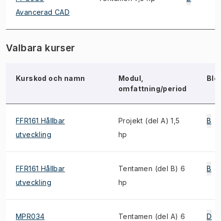
Avancerad CAD
Valbara kurser
Kurskod och namn
Modul,
Blo
omfattning/period
FFR161 Hållbar
Projekt (del A) 1,5
B
utveckling
hp
FFR161 Hållbar
Tentamen (del B) 6
B
utveckling
hp
MPR034
Tentamen (del A) 6
D