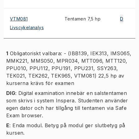
VTM081
Tentamen 7,5 hp
D
Livscykelanalys
1
Obligatoriskt valbara: - (IBB139, IEK313, IMS065,
MMK221, MMS050, MPR034, MTT096, MTT120,
PPU010, PPU112, PPU191, PPU231, SSY263,
TEK021, TEK262, TEK965, VTM081) 22,5 hp av
kurserna krävs för examen
DIG
:
Digital examination innebär en salstentamen
som skrivs i system Inspera. Studenten använder
egen dator och har tillgång till tentamen via Safe
Exam browser.
E
:
Enda modul. Betyg på modul ger slutbetyg på
kursen.