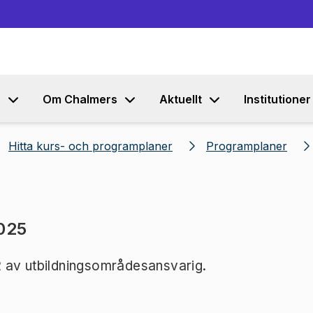
Gå till innehållet
s
Om Chalmers
Aktuellt
Institutioner
Hitta kurs- och programplaner
Programplaner
025
 av utbildningsområdesansvarig.