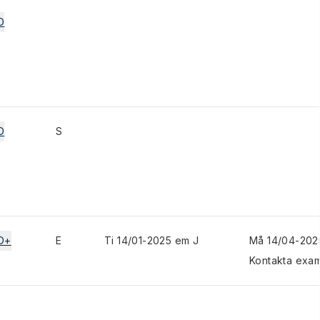
D
D
S
D+
E
Ti 14/01-2025 em J
Må 14/04-202
Kontakta exam