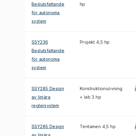
Beslutsfattande
hp
för autonoma
system
SSY236
Projekt 4,5 hp
Beslutsfattande
för autonoma
system
SSY285 Design
Konstruktionsövning
av linjära
+ lab 3 hp
reglersystem
SSY285 Design
Tentamen 4,5 hp
av linjära