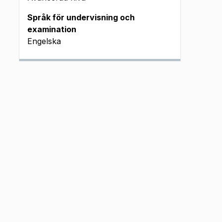
Språk för undervisning och
examination
Engelska
n (okt 2024
)
025 em J
25 em J
25 fm J