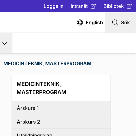
Logga in
Intranät
Bibliotek
(
Öppnas i ny flik
(
Öppnas i ny fl
)
English
Sök
MEDICINTEKNIK, MASTERPROGRAM
MEDICINTEKNIK,
MASTERPROGRAM
Årskurs 1
Årskurs 2
Utbildningsplan