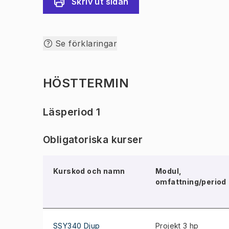
Skriv ut sidan
Se förklaringar
HÖSTTERMIN
Läsperiod 1
Obligatoriska kurser
Kurskod och namn
Modul,
omfattning/period
SSY340 Djup
Projekt 3 hp