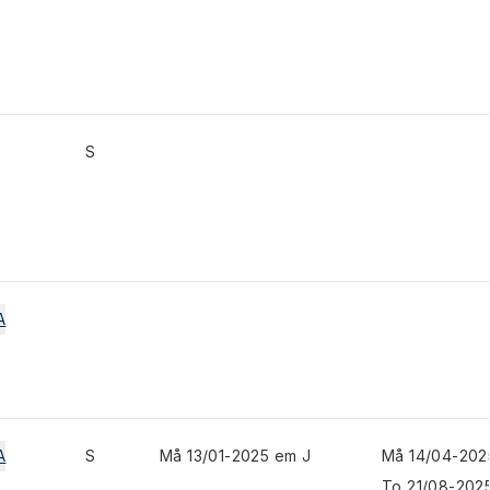
S
A
A
S
Må 13/01-2025 em J
Må 14/04-202
To 21/08-2025