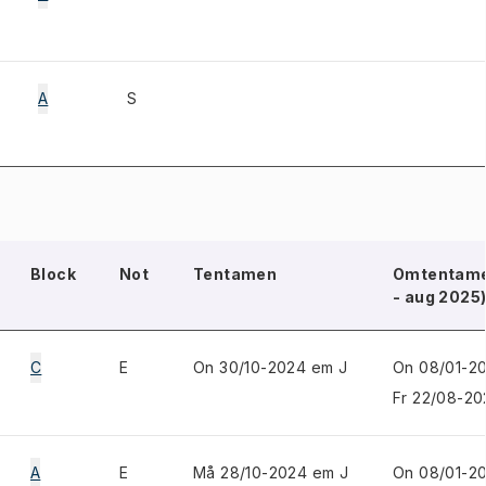
A
S
Block
Not
Tentamen
Omtentame
- aug 2025
C
E
On 30/10-2024 em J
On 08/01-2
Fr 22/08-20
A
E
Må 28/10-2024 em J
On 08/01-20