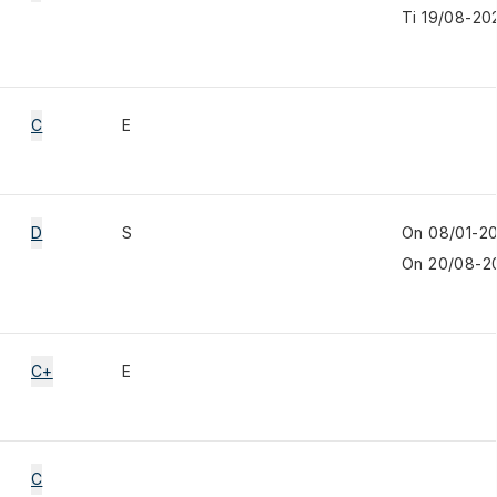
Ti 19/08-20
C
E
D
S
On 08/01-20
On 20/08-20
C+
E
C