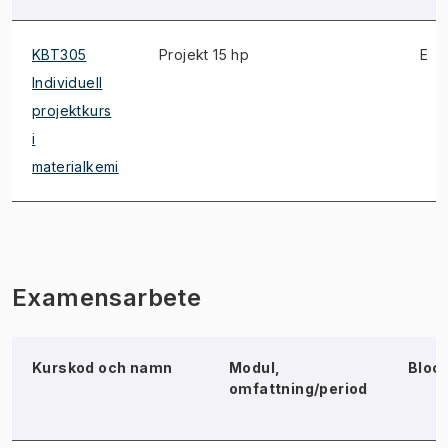
KBT305
Projekt 15 hp
E
Individuell
projektkurs
i
materialkemi
Examensarbete
Kurskod och namn
Modul,
Bloc
omfattning/period