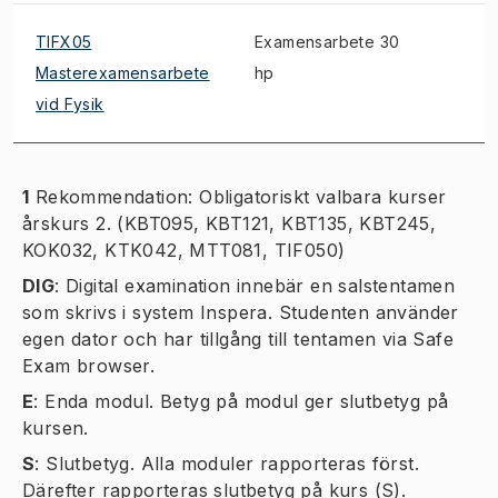
TIFX05
Examensarbete 30
Masterexamensarbete
hp
vid Fysik
1
Rekommendation: Obligatoriskt valbara kurser
årskurs 2. (KBT095, KBT121, KBT135, KBT245,
KOK032, KTK042, MTT081, TIF050)
DIG
:
Digital examination innebär en salstentamen
som skrivs i system Inspera. Studenten använder
egen dator och har tillgång till tentamen via Safe
Exam browser.
E
:
Enda modul. Betyg på modul ger slutbetyg på
kursen.
S
:
Slutbetyg. Alla moduler rapporteras först.
Därefter rapporteras slutbetyg på kurs (S).