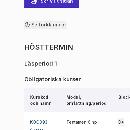
Skriv ut sidan
Se förklaringar
HÖSTTERMIN
Läsperiod 1
Obligatoriska kurser
Kurskod
Modul,
Bloc
och namn
omfattning/period
KOO093
Tentamen 6 hp
D+