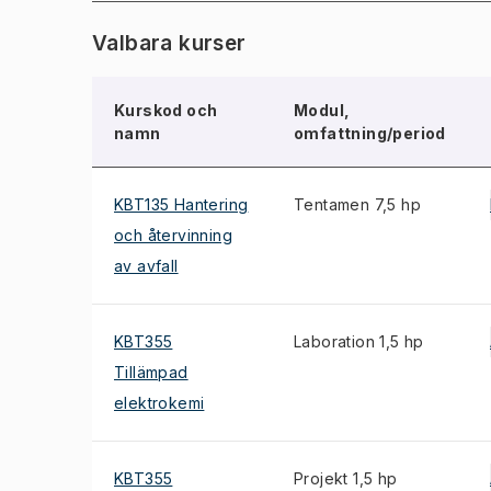
Valbara kurser
Kurskod och
Modul,
namn
omfattning/period
KBT135 Hantering
Tentamen 7,5 hp
och återvinning
av avfall
KBT355
Laboration 1,5 hp
Tillämpad
elektrokemi
KBT355
Projekt 1,5 hp