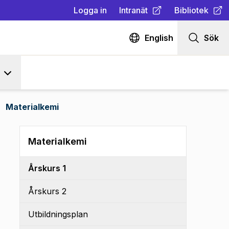
Logga in
Intranät
Bibliotek
(
Öppnas i ny flik
(
Öppnas i ny fl
)
English
Sök
Materialkemi
Materialkemi
Årskurs 1
Årskurs 2
Utbildningsplan