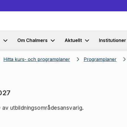
Gå till innehållet
s
Om Chalmers
Aktuellt
Institutioner
Hitta kurs- och programplaner
Programplaner
027
 av utbildningsområdesansvarig.