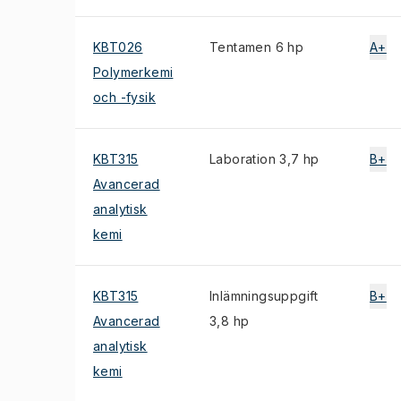
KBT026
Tentamen 6 hp
A+
Polymerkemi
och -fysik
KBT315
Laboration 3,7 hp
B+
Avancerad
analytisk
kemi
KBT315
Inlämningsuppgift
B+
Avancerad
3,8 hp
analytisk
kemi