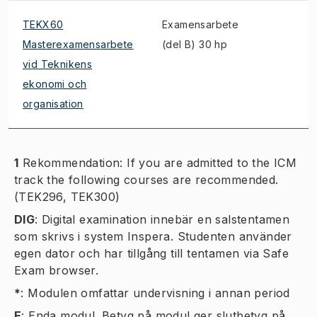
TEKX60
Examensarbete
Masterexamensarbete
(del B) 30 hp
vid Teknikens
ekonomi och
organisation
1
Rekommendation: If you are admitted to the ICM
track the following courses are recommended.
(TEK296, TEK300)
DIG
:
Digital examination innebär en salstentamen
som skrivs i system Inspera. Studenten använder
egen dator och har tillgång till tentamen via Safe
Exam browser.
*
:
Modulen omfattar undervisning i annan period
E
:
Enda modul. Betyg på modul ger slutbetyg på