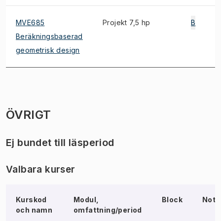
MVE685
Projekt 7,5 hp
B
Beräkningsbaserad
geometrisk design
ÖVRIGT
Ej bundet till läsperiod
Valbara kurser
Kurskod
Modul,
Block
Not
och namn
omfattning/period