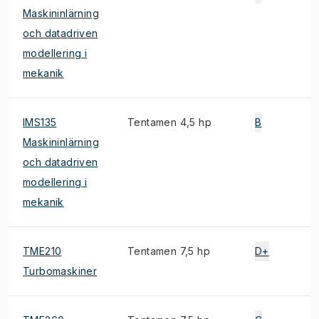
Maskininlärning
och datadriven
modellering i
mekanik
IMS135
Tentamen 4,5 hp
B
S
Maskininlärning
och datadriven
modellering i
mekanik
TME210
Tentamen 7,5 hp
D+
E
Turbomaskiner