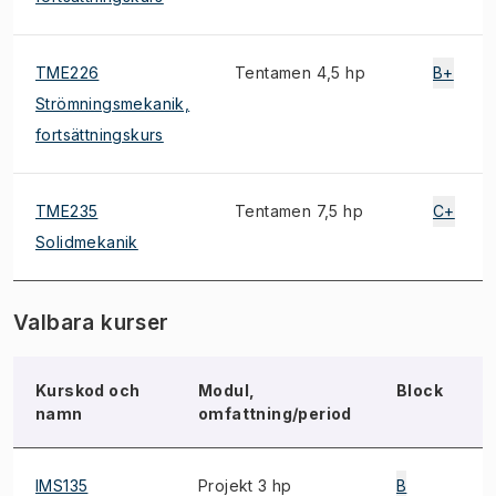
TME226
Tentamen 4,5 hp
B+
Strömningsmekanik,
fortsättningskurs
TME235
Tentamen 7,5 hp
C+
Solidmekanik
Valbara kurser
Kurskod och
Modul,
Block
namn
omfattning/period
IMS135
Projekt 3 hp
B
1