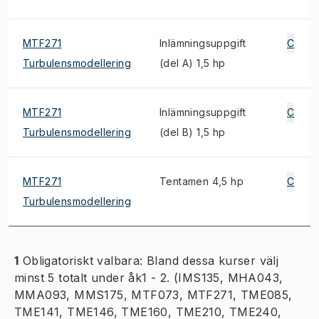
MTF271
Inlämningsuppgift
C
Turbulensmodellering
(del A) 1,5 hp
MTF271
Inlämningsuppgift
C
Turbulensmodellering
(del B) 1,5 hp
MTF271
Tentamen 4,5 hp
C
Turbulensmodellering
1
Obligatoriskt valbara: Bland dessa kurser välj
minst 5 totalt under åk1 - 2. (IMS135, MHA043,
MMA093, MMS175, MTF073, MTF271, TME085,
TME141, TME146, TME160, TME210, TME240,