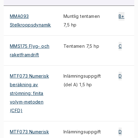
MMA093
Muntlig tentamen
B+
Stelkroppsdynamik
7,5 hp
MMS175 Flyg- och
Tentamen 7,5 hp
C
raketframdrift
MTF073 Numerisk
Inlämningsuppgift
D
beräkning av
(del A) 1,5 hp
strömning: finita
volym-metoden
(CFD)
MTF073 Numerisk
Inlämningsuppgift
D