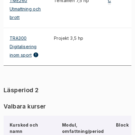
TME260
Tentamen 7,5 hp
C
E
Utmattning och
brott
TRA300
Projekt 3,5 hp
*
Digitalisering
inom sport
Läsperiod 2
Valbara kurser
Kurskod och
Modul,
Block
namn
omfattning/period