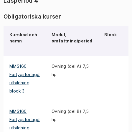
Läsperiod 4
Obligatoriska kurser
Kurskod och
Modul,
Block
N
namn
omfattning/period
MMS160
Övning (del A) 7,5
Fartygsförlagd
hp
utbildning,
block 3
MMS160
Övning (del B) 7,5
S
Fartygsförlagd
hp
utbildning,