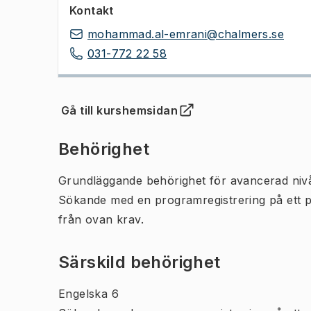
Kontakt
mohammad.al-emrani@chalmers.se
031-772 22 58
Gå till kurshemsidan
(
Öppnas i ny flik
)
Behörighet
Grundläggande behörighet för avancerad niv
Sökande med en programregistrering på ett 
från ovan krav.
Särskild behörighet
Engelska 6