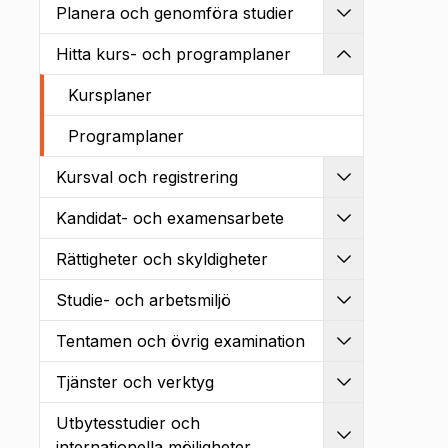
Planera och genomföra studier
Utvidga
Hitta kurs- och programplaner
Kollapsa
Kursplaner
Programplaner
Kursval och registrering
Utvidga
Kandidat- och examensarbete
Utvidga
Rättigheter och skyldigheter
Utvidga
Studie- och arbetsmiljö
Utvidga
Tentamen och övrig examination
Utvidga
Tjänster och verktyg
Utvidga
Utbytesstudier och
Utvidga
internationella möjligheter