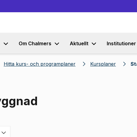
Gå till innehållet
s
Om Chalmers
Aktuellt
Institutioner
Hitta kurs- och programplaner
Kursplaner
St
byggnad