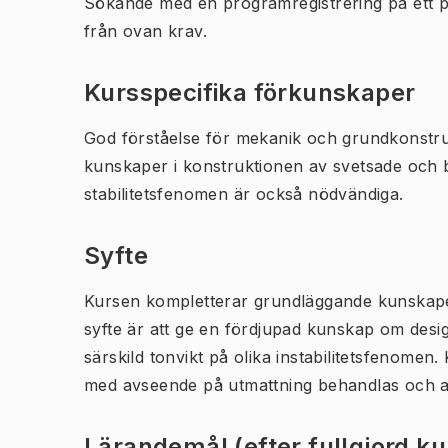
Sökande med en programregistrering på ett 
från ovan krav.
Kursspecifika förkunskaper
God förståelse för mekanik och grundkonstru
kunskaper i konstruktionen av svetsade och b
stabilitetsfenomen är också nödvändiga.
Syfte
Kursen kompletterar grundläggande kunskaper
syfte är att ge en fördjupad kunskap om desi
särskild tonvikt på olika instabilitetsfenomen
med avseende på utmattning behandlas och ap
Lärandemål (efter fullgjord k