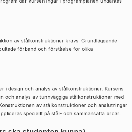
program där kursen ingår i programplanen undantas
ktion av stålkonstruktioner krävs. Grundläggande
ultade förband och förståelse för olika
 i design och analys av stålkonstruktioner. Kursens
gn och analys av tunnväggiga stålkonstruktioner med
. Konstruktionen av stålkonstruktioner och anslutningar
pliceras speciellt på stål- och sammansatta broar.
urs ska studenten kunna)