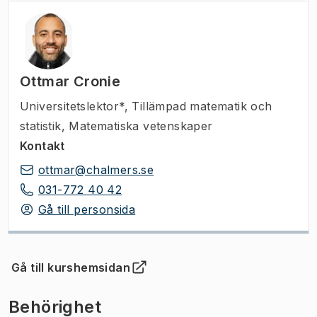
Ottmar Cronie
Universitetslektor*
,
Tillämpad matematik och
statistik, Matematiska vetenskaper
Kontakt
ottmar@chalmers.se
031-772 40 42
Gå till personsida
Gå till kurshemsidan
(
Öppnas i ny flik
)
Behörighet