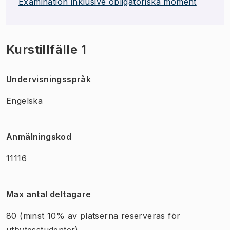
Examination inklusive obligatoriska moment
Kurstillfälle 1
Undervisningsspråk
Engelska
Anmälningskod
11116
Max antal deltagare
80
(minst 10% av platserna reserveras för
utbytesstudenter)