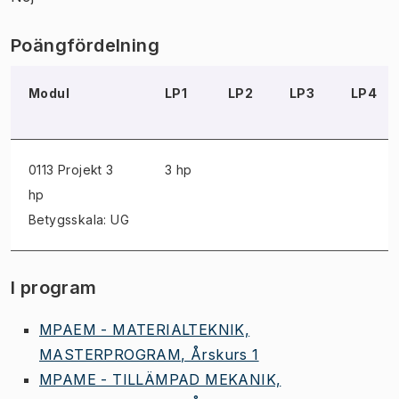
Poängfördelning
Modul
LP1
LP2
LP3
LP4
0113 Projekt
3
3 hp
hp
Betygsskala: UG
I program
MPAEM - MATERIALTEKNIK,
MASTERPROGRAM, Årskurs 1
MPAME - TILLÄMPAD MEKANIK,