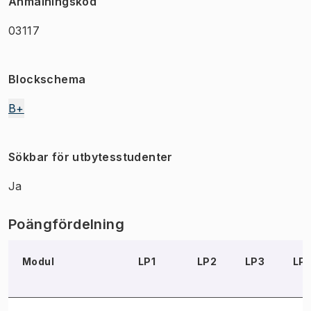
Anmälningskod
03117
Blockschema
B+
Sökbar för utbytesstudenter
Ja
Poängfördelning
Modul
LP1
LP2
LP3
LP