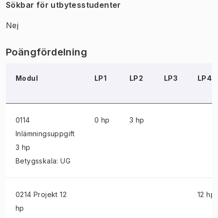
Sökbar för utbytesstudenter
Nej
Poängfördelning
Modul
LP1
LP2
LP3
LP4
0114
0 hp
3 hp
Inlämningsuppgift
3 hp
Betygsskala: UG
0214 Projekt
12
12 hp
hp