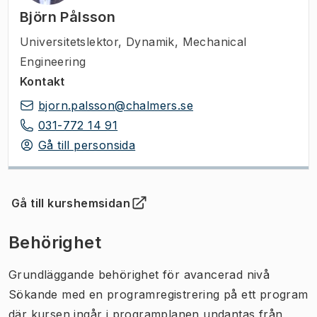
Björn Pålsson
Universitetslektor
,
Dynamik, Mechanical
Engineering
Kontakt
bjorn.palsson@chalmers.se
031-772 14 91
Gå till personsida
Gå till kurshemsidan
(
Öppnas i ny flik
)
Behörighet
Grundläggande behörighet för avancerad nivå
Sökande med en programregistrering på ett program
där kursen ingår i programplanen undantas från