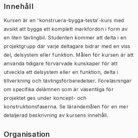
Innehåll
Kursen
är en 'konstruera
-bygga-testa'-kurs
med
avsikt att
bygga
ett
komplett
markfordon
i form av
en
liten
tävling
bil
.
Studenten
kommer att delta i
en
projektgrupp
där
varje deltagare
bidrar
med
en
viss
del
,
delsystem eller
funktion
.
Målen för
kursen är
att
använda
tidigare förvärvade kunskaper
för att
utveckla
ett
delsystem
eller en funktion
,
delta
i
tillverkning och
tävlings
förberedelser
.
Föreläsningar
om
specifika delämnen
som är väsentliga för
projektet
ges under koncept- och
konstruktionsfaserna. Se lärandemålen för en mer
detaljerad beskrivning av kursens innehåll.
Organisation