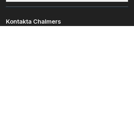
Kontakta Chalmers
Telefon
031-772 1000
Postadress
Chalmers tekniska högskola
412 96 Göteborg
E-post och fler kontaktuppgifter
Organisationsnummer
556479-5598
Sociala medier