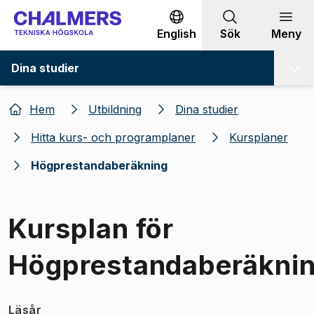
Gå till innehållet
English
Sök
Meny
Dina studier
Hem
Utbildning
Dina studier
Hitta kurs- och programplaner
Kursplaner
Högprestandaberäkning
Kursplan för
Högprestandaberäkni
Läsår