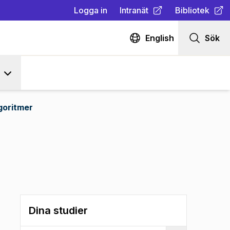
Logga in
Intranät
Bibliotek
(
Öppnas i ny flik
(
Öppnas i ny fl
)
English
Sök
goritmer
Dina studier