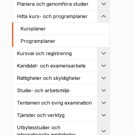
Planera och genomföra studier
Utvidga
Hitta kurs- och programplaner
Kollapsa
Kursplaner
Programplaner
Kursval och registrering
Utvidga
Kandidat- och examensarbete
Utvidga
Rättigheter och skyldigheter
Utvidga
Studie- och arbetsmiljö
Utvidga
Tentamen och övrig examination
Utvidga
Tjänster och verktyg
Utvidga
Utbytesstudier och
Utvidga
internationella möjligheter