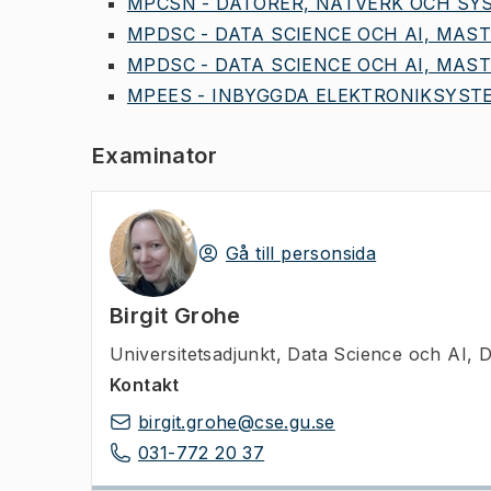
MPCSN - DATORER, NÄTVERK OCH SYS
MPDSC - DATA SCIENCE OCH AI, MAST
MPDSC - DATA SCIENCE OCH AI, MAST
MPEES - INBYGGDA ELEKTRONIKSYSTE
Examinator
Gå till personsida
Birgit Grohe
Universitetsadjunkt
,
Data Science och AI, D
Kontakt
birgit.grohe@cse.gu.se
031-772 20 37