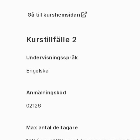
Gå till kurshemsidan
(
Öppnas i ny flik
)
Kurstillfälle 2
Undervisningsspråk
Engelska
Anmälningskod
02126
Max antal deltagare