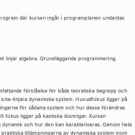
program där kursen ingår i programplanen undantas
amt linjär algebra. Grundläggande programmering.
mfattande förståelse för både teoretiska begrepp och
 icke-linjära dynamiska system. Huvudfokus ligger på
ösningarna för sådana system och hur dessa förändras
t fokus ligger på kaotiska lösningar. Kursen
sk dynamik och hur den kan karakteriseras. Genom hela
e praktiska tillämpningarna av dynamiska system inom