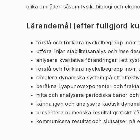
olika områden såsom fysik, biologi och ekono
Lärandemål (efter fullgjord k
förstå och förklara nyckelbegrepp inom
utföra linjär stabilitetsanalys och inse d
anlysera kvalitativa förändringar i ett sy
förstå och förklara nyckelbegrepp inom de
simulera dynamiska system på ett effektivt
beräkna Lyapunovexponenter och fraktal
hitta och analysera periodiska banor och 
känna igen och analysera kaotisk dynam
presentera numeriska resultat grafiskt på e
kommunicera resultat och slutsatser på ett