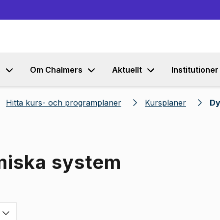
Gå till innehållet
s
Om Chalmers
Aktuellt
Institutioner
Hitta kurs- och programplaner
Kursplaner
Dy
miska system