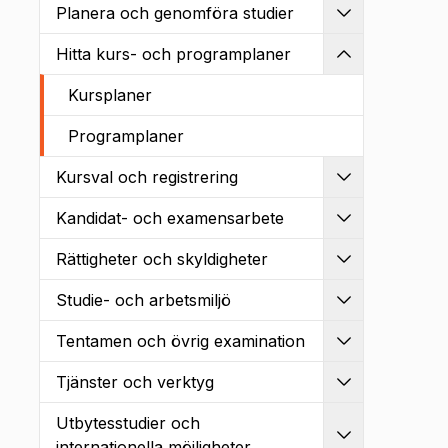
Planera och genomföra studier
Utvidga
Hitta kurs- och programplaner
Kollapsa
Kursplaner
Programplaner
Kursval och registrering
Utvidga
Kandidat- och examensarbete
Utvidga
Rättigheter och skyldigheter
Utvidga
Studie- och arbetsmiljö
Utvidga
Tentamen och övrig examination
Utvidga
Tjänster och verktyg
Utvidga
Utbytesstudier och
Utvidga
internationella möjligheter