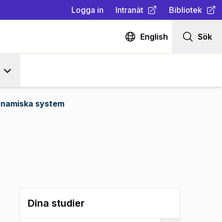
Logga in
Intranät
Bibliotek
(
Öppnas i ny flik
(
Öppnas i ny fl
)
English
Sök
namiska system
Dina studier