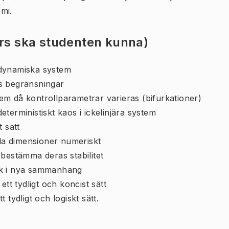
mi.
urs ska studenten kunna)
 dynamiska system
ess begränsningar
stem då kontrollparametrar varieras (bifurkationer)
terministiskt kaos i ickelinjära system
 sätt
a dimensioner numeriskt
bestämma deras stabilitet
ik i nya sammanhang
tt tydligt och koncist sätt
 tydligt och logiskt sätt.