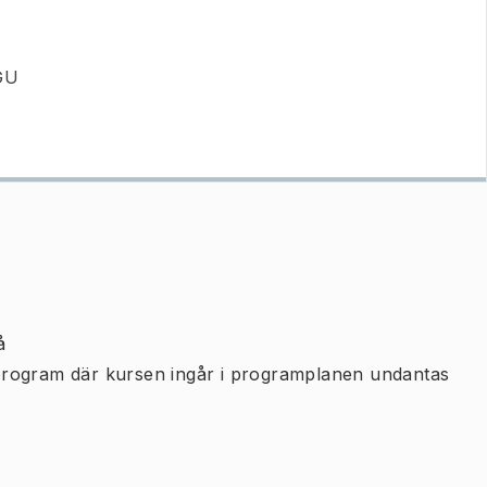
 GU
å
program där kursen ingår i programplanen undantas