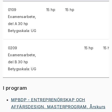
0109
15 hp
15 hp
Examensarbete
,
del A 30 hp
Betygsskala: UG
0209
15 hp
15 h
Examensarbete
,
del B 30 hp
Betygsskala: UG
I program
MPBDP - ENTREPRENÖRSKAP OCH
AFFÄRSDESIGN, MASTERPROGRAM, Årskurs