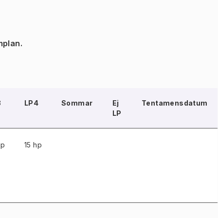
mplan.
3
LP4
Sommar
Ej
Tentamensdatum
LP
hp
15 hp