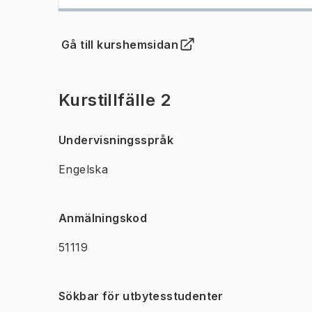
Gå till kurshemsidan
(
Öppnas i ny flik
)
Kurstillfälle 2
Undervisningsspråk
Engelska
Anmälningskod
51119
Sökbar för utbytesstudenter