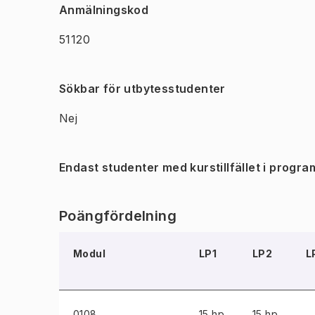
Anmälningskod
51120
Sökbar för utbytesstudenter
Nej
Endast studenter med kurstillfället i progra
Poängfördelning
Modul
LP1
LP2
L
0108
15 hp
15 hp