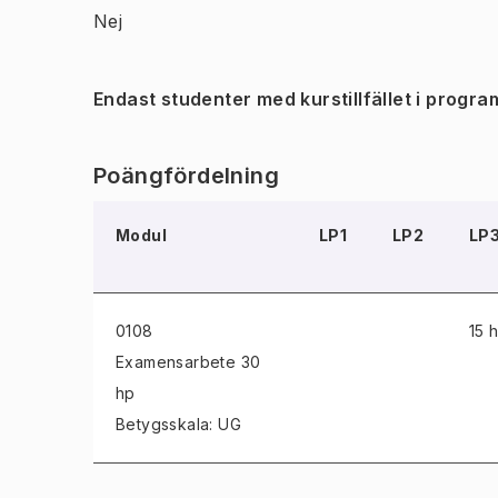
Nej
Endast studenter med kurstillfället i progra
Poängfördelning
Modul
LP1
LP2
LP
0108
15 
Examensarbete
30
hp
Betygsskala: UG