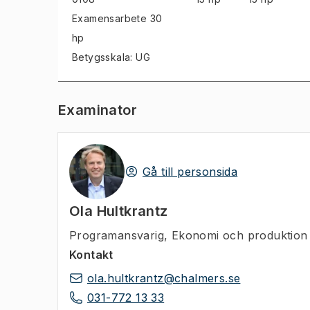
Examensarbete
30
hp
Betygsskala: UG
Examinator
Gå till personsida
Ola Hultkrantz
Programansvarig
,
Ekonomi och produktion
Kontakt
ola.hultkrantz@chalmers.se
031-772 13 33