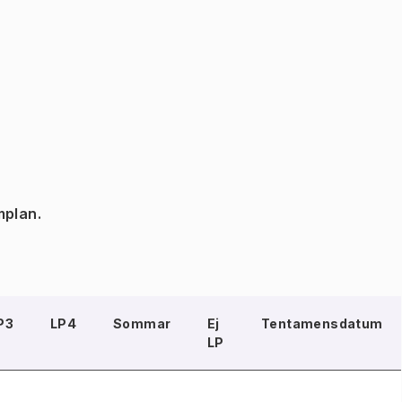
mplan.
P3
LP4
Sommar
Ej
Tentamensdatum
LP