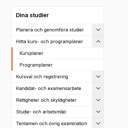
Dina studier
Planera och genomföra studier
Utvidga
Hitta kurs- och programplaner
Kollapsa
Kursplaner
Programplaner
Kursval och registrering
Utvidga
Kandidat- och examensarbete
Utvidga
Rättigheter och skyldigheter
Utvidga
Studie- och arbetsmiljö
Utvidga
Tentamen och övrig examination
Utvidga