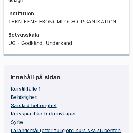
design
Institution
TEKNIKENS EKONOMI OCH ORGANISATION
Betygsskala
UG - Godkänd, Underkänd
Innehåll på sidan
Kurstillfälle 1
Behörighet
Särskild behörighet
Kursspecifika förkunskaper
Syfte
Lärandemål (efter fullgjord kurs ska studenten