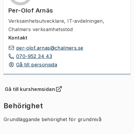
Per-Olof Arnäs
Verksamhetsutvecklare
,
IT-avdelningen,
Chalmers verksamhetsstöd
Kontakt
per-olof.arnas@chalmers.se
070-952 34 43
Gå till personsida
Gå till kurshemsidan
(
Öppnas i ny flik
)
Behörighet
Grundläggande behörighet för grundnivå