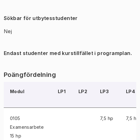
Sökbar för utbytesstudenter
Nej
Endast studenter med kurstillfället i programplan.
Poängfördelning
Modul
LP1
LP2
LP3
LP4
0105
7,5 hp
7,5 hp
Examensarbete
15 hp